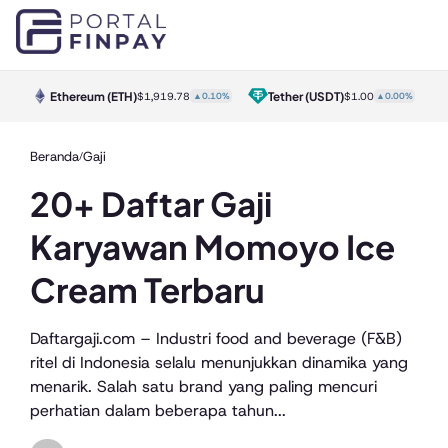
Ethereum
(ETH)
Tether
(USDT)
20%
$1,919.78
▲0.10%
$1.00
▲0.00%
Beranda
Gaji
/
20+ Daftar Gaji
Karyawan Momoyo Ice
Cream Terbaru
Daftargaji.com – Industri food and beverage (F&B)
ritel di Indonesia selalu menunjukkan dinamika yang
menarik. Salah satu brand yang paling mencuri
perhatian dalam beberapa tahun...