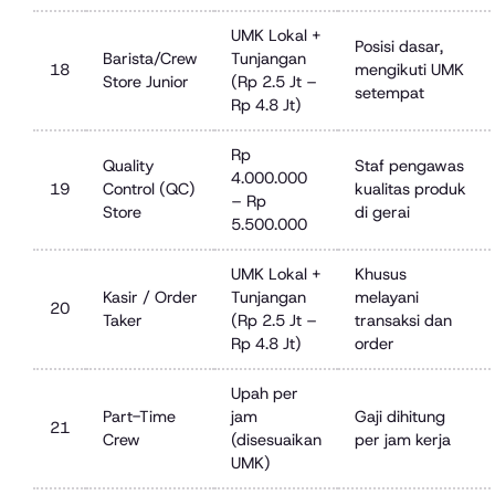
UMK Lokal +
Posisi dasar,
Barista/Crew
Tunjangan
18
mengikuti UMK
Store Junior
(Rp 2.5 Jt –
setempat
Rp 4.8 Jt)
Rp
Quality
Staf pengawas
4.000.000
19
Control (QC)
kualitas produk
– Rp
Store
di gerai
5.500.000
UMK Lokal +
Khusus
Kasir / Order
Tunjangan
melayani
20
Taker
(Rp 2.5 Jt –
transaksi dan
Rp 4.8 Jt)
order
Upah per
Part-Time
jam
Gaji dihitung
21
Crew
(disesuaikan
per jam kerja
UMK)