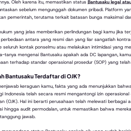
nya. Oleh karena itu, memastikan status
Bantusaku legal atau
ntaskan sebelum mengunggah dokumen pribadi. Platform yang
kan pemerintah, terutama terkait batasan bunga maksimal da
hukum yang jelas memberikan perlindungan bagi kamu jika ter
, perbedaan antara yang resmi dan yang liar sangatlah kontr
e seluruh kontak ponselmu atau melakukan intimidasi yang me
a-tanya mengenai Bantusaku apakah ada DC lapangan, kamu 
aan terhadap standar operasional prosedur (SOP) yang telah div
h Bantusaku Terdaftar di OJK?
enjawab keraguan kamu, fakta yang ada menunjukkan bahwa 
gi Indonesia telah secara resmi mengantongi izin operasional
n (OJK). Hal ini berarti perusahaan telah melewati berbagai a
si hingga audit permodalan, untuk memastikan bahwa merek
rtanggung jawab.