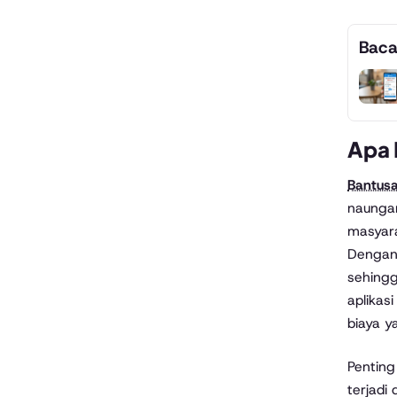
Baca
Apa 
Bantusa
naungan
masyara
Dengan 
sehingg
aplikas
biaya y
Penting
terjadi