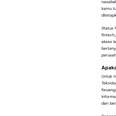
nasabah
kamu tu
ditetap
Status 
fintech
akses k
bertany
perusah
Apaka
Untuk m
Teknolo
Keuanga
informa
dan be