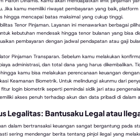
em Plafon Dinamis. Kamu akan mendapatkan limit pinjaman yang
u. Jika kamu memiliki riwayat pembayaran yang baik, platfo
s hingga mencapai batas maksimal yang cukup tinggi.
sibilitas Tenor Pinjaman. Layanan ini menawarkan berbagai pil
untuk kebutuhan mendesak hingga tenor bulanan yang bisa dicic
aikan pembayaran dengan jadwal pendapatan atau gaji bula
ulator Pinjaman Transparan. Sebelum kamu melakukan konfirma
biaya administrasi, dan total dana yang harus dikembalikan. 
sehingga kamu bisa melakukan perencanaan keuangan dengan le
fikasi Keamanan Biometrik. Untuk melindungi akunmu dari penyala
fitur login biometrik seperti pemindai sidik jari atau pengen
miliki akses penuh terhadap akun dan data pribadi di dalam ap
us Legalitas: Bantusaku Legal atau Ileg
n dalam bertransaksi keuangan sangat bergantung pada stat
sti sering mendengar berita tentang pinjol ilegal yang me