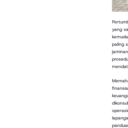
Pertumb
yang sa
kemuda
paling 
jaminan
prosedu
mendata
Memaham
finansi
keuanga
dikonsu
operasi
lapanga
panduan