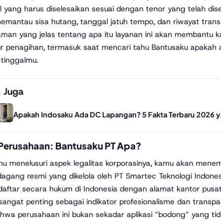
al yang harus diselesaikan sesuai dengan tenor yang telah di
emantau sisa hutang, tanggal jatuh tempo, dan riwayat transak
man yang jelas tentang apa itu layanan ini akan membantu
r penagihan, termasuk saat mencari tahu Bantusaku apakah 
tinggalmu.
 Juga
Apakah Indosaku Ada DC Lapangan? 5 Fakta Terbaru 2026 
l Perusahaan: Bantusaku PT Apa?
mu menelusuri aspek legalitas korporasinya, kamu akan me
agang resmi yang dikelola oleh PT Smartec Teknologi Indonesi
daftar secara hukum di Indonesia dengan alamat kantor pusat 
ni sangat penting sebagai indikator profesionalisme dan trans
hwa perusahaan ini bukan sekadar aplikasi “bodong” yang tida