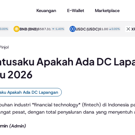
Keuangan
E-Wallet
Marketplace
BNB
(BNB)
USDC
(USDC)
X
0.00%
$587.31
▼-1.40%
$1.00
▲0.00%
Pinjol
tusaku Apakah Ada DC Lapa
u 2026
saku Apakah Ada DC Lapangan
uhan industri *financial technology* (fintech) di Indonesia
ngat pesat, dengan total penyaluran dana yang menyentuh a
min
(Admin)