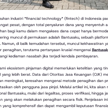
uhan industri *financial technology* (fintech) di Indonesia 
ngat pesat, dengan total penyaluran dana yang menyentuh an
han bagi kamu dalam mengakses dana cepat hanya bermodal
sering muncul di permukaan adalah Bantusaku, sebuah platform
. Namun, di balik kemudahan tersebut, muncul kekhawatiran
r penagihan, terutama pertanyaan krusial mengenai
Bantusak
ngi kediaman nasabah jika terjadi kendala pembayaran.
i ekosistem pinjaman digital memerlukan ketelitian yang ti
al yang lebih berat. Data dari Otoritas Jasa Keuangan (OJK) m
n meningkat, keresahan mengenai metode penagihan dan priv
ltasikan oleh pengguna jasa pinjol. Melalui artikel ini, kita a
onal Bantusaku, mulai dari legalitas, proses verifikasi, hing
n yang akan melakukan penagihan secara fisik. Penjelasan i
 yang komprehensif dan dapat mengambil keputusan finansial 