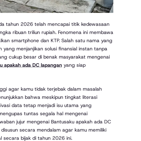
pada tahun 2026 telah mencapai titik kedewasaan
gka ribuan triliun rupiah. Fenomena ini membawa
kan smartphone dan KTP. Salah satu nama yang
 yang menjanjikan solusi finansial instan tanpa
 yang cukup besar di benak masyarakat mengenai
u apakah ada DC lapangan
yang siap
nggi agar kamu tidak terjebak dalam masalah
enunjukkan bahwa meskipun tingkat literasi
asi data tetap menjadi isu utama yang
kan mengupas tuntas segala hal mengenai
ga jawaban jujur mengenai Bantusaku apakah ada DC
ni disusun secara mendalam agar kamu memiliki
secara bijak di tahun 2026 ini.