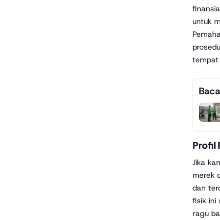
finansi
untuk m
Pemaha
prosedu
tempat 
Baca
Profi
Jika ka
merek d
dan ter
fisik i
ragu ba