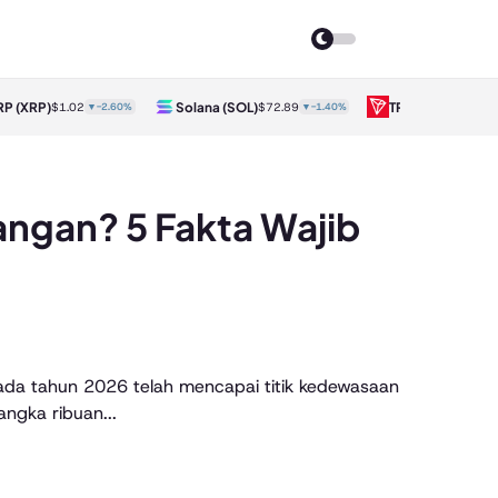
RP
(XRP)
Solana
(SOL)
TRON
(TRX)
$1.02
▼-2.60%
$72.89
▼-1.40%
$0.33
ngan? 5 Fakta Wajib
 pada tahun 2026 telah mencapai titik kedewasaan
ngka ribuan...