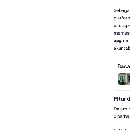
Sebagai
platfor
ditetap
memasti
apa
mem
akuntabi
Baca
Fitur
Dalam m
diperba