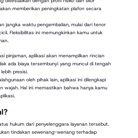
 disesuaikan dengan profil risiko dan skor
rm akan memberikan peningkatan plafon secara
ihan jangka waktu pengembalian, mulai dari tenor
il. Fleksibilitas ini memungkinkan kamu untuk
nan.
si pinjaman, aplikasi akan menampilkan rincian
Tidak ada biaya tersembunyi yang muncul di tengah
bih presisi.
hgunaan oleh pihak lain, aplikasi ini dilengkapi
alan wajah. Hal ini memastikan bahwa hanya kamu
likasi.
al?
us hukum dari penyelenggara layanan tersebut.
lakukan tindakan sewenang-wenang terhadap