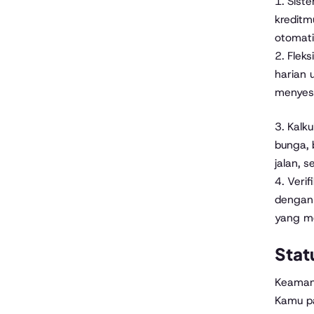
1. Sist
kreditm
otomati
2. Flek
harian 
menyesu
3. Kalk
bunga, 
jalan, 
4. Veri
dengan 
yang me
Stat
Keamana
Kamu pa